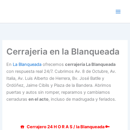
Ir
al
contenido
Cerrajeria en la Blanqueada
En
La Blanqueada
ofrecemos
cerrajería La Blanqueada
con respuesta real 24/7. Cubrimos Av. 8 de Octubre, Av.
Italia, Av. Luis Alberto de Herrera, Bv. José Batlle y
Ordóñez, Jaime Cibils y Plaza de la Bandera. Abrimos
puertas y autos sin romper, reparamos y cambiamos
cerraduras
en el acto
, incluso de madrugada y feriados.
☎️ Cerrajero 24 H O R A S / la Blanqueada 🔑