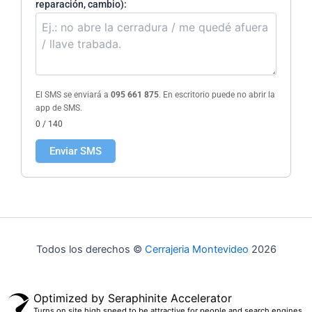
reparación, cambio):
El SMS se enviará a
095 661 875
. En escritorio puede no abrir la
app de SMS.
0 / 140
Enviar SMS
Todos los derechos ©
Cerrajeria Montevideo
2026
Optimized by Seraphinite Accelerator
Turns on site high speed to be attractive for people and search engines.