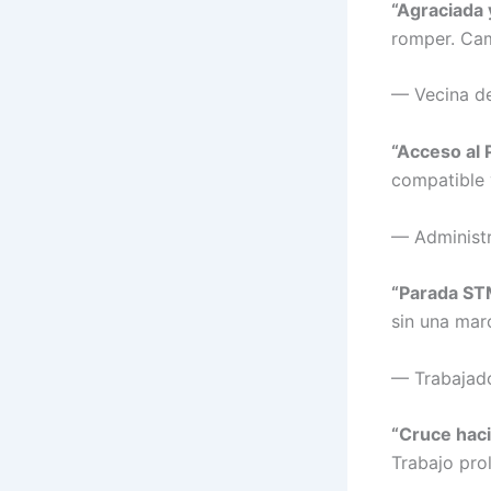
“Agraciada 
romper. Camb
— Vecina d
“Acceso al 
compatible y
— Administr
“Parada STM
sin una mar
— Trabajado
“Cruce hac
Trabajo prol