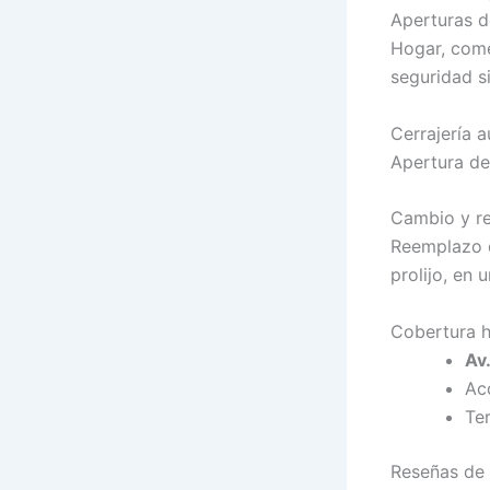
Aperturas d
Hogar, come
seguridad s
Cerrajería 
Apertura de
Cambio y r
Reemplazo d
prolijo, en u
Cobertura h
Av
Ac
Te
Reseñas de c