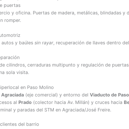
e puertas
rcio y oficina. Puertas de madera, metálicas, blindadas y d
in romper.
automotriz
 autos y baúles
sin rayar
, recuperación de llaves dentro del
eparación
e cilindros, cerraduras multipunto y regulación de puertas
na sola visita.
iperlocal en Paso Molino
. Agraciada
(eje comercial) y entorno del
Viaducto de Paso
cesos al
Prado
(colector hacia Av. Millán) y cruces hacia
Be
rminal y paradas del STM en Agraciada/José Freire.
lientes del barrio