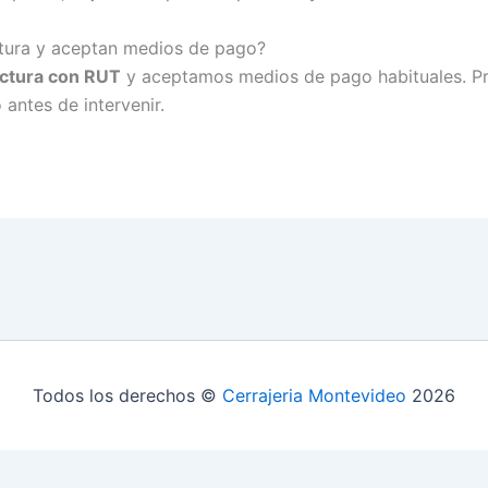
tura y aceptan medios de pago?
actura con RUT
y aceptamos medios de pago habituales. P
antes de intervenir.
Todos los derechos ©
Cerrajeria Montevideo
2026
Optimized by Seraphinite Accelerator
Turns on site high speed to be attractive for people and search engines.