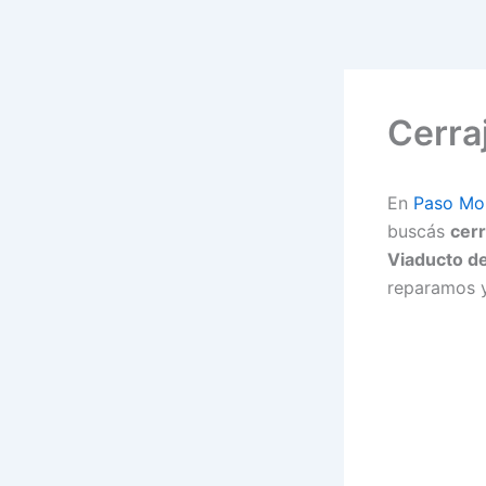
Ir
al
contenido
Cerra
En
Paso Mo
buscás
cerr
Viaducto d
reparamos 