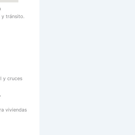
a
y tránsito.
l y cruces
,
a viviendas