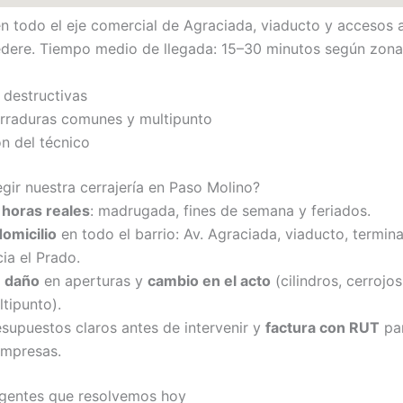
 todo el eje comercial de Agraciada, viaducto y accesos 
dere. Tiempo medio de llegada: 15–30 minutos según zona 
 destructivas
rraduras comunes y multipunto
ón del técnico
egir nuestra cerrajería en Paso Molino?
 horas reales
: madrugada, fines de semana y feriados.
domicilio
en todo el barrio: Av. Agraciada, viaducto, termina
ia el Prado.
n daño
en aperturas y
cambio en el acto
(cilindros, cerrojos
tipunto).
esupuestos claros antes de intervenir y
factura con RUT
par
empresas.
rgentes que resolvemos hoy