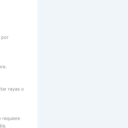
 por
re.
tar rayas o
 requiere
ía.