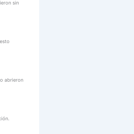
ieron sin
uesto
Lo abrieron
ión.