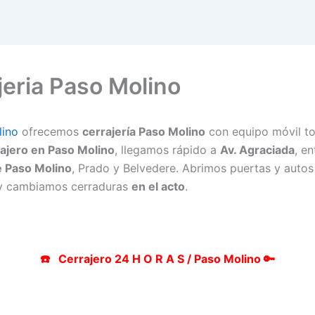
jeria Paso Molino
lino
ofrecemos
cerrajería Paso Molino
con equipo móvil tod
ajero en Paso Molino
, llegamos rápido a
Av. Agraciada
, e
e Paso Molino
, Prado y Belvedere. Abrimos puertas y autos
y cambiamos cerraduras
en el acto
.
☎️ Cerrajero 24 H O R A S / Paso Molino 🔑