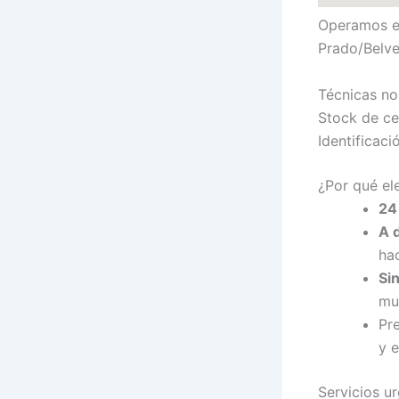
Operamos en
Prado/Belve
Técnicas no
Stock de ce
Identificaci
¿Por qué el
24
A 
hac
Si
mul
Pr
y 
Servicios u