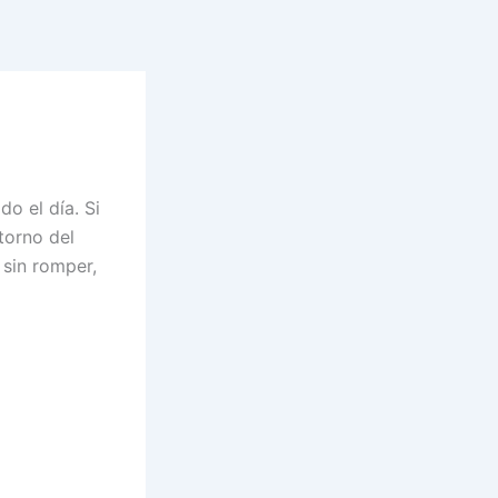
o el día. Si
ntorno del
 sin romper,