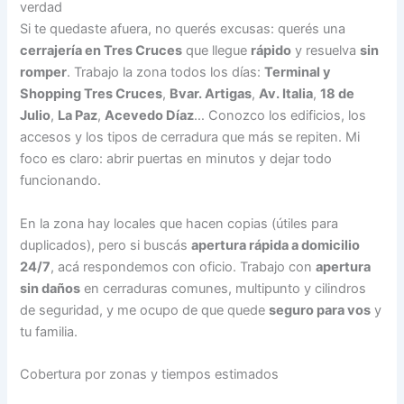
verdad
Si te quedaste afuera, no querés excusas: querés una
cerrajería en Tres Cruces
que llegue
rápido
y resuelva
sin
romper
. Trabajo la zona todos los días:
Terminal y
Shopping Tres Cruces
,
Bvar. Artigas
,
Av. Italia
,
18 de
Julio
,
La Paz
,
Acevedo Díaz
… Conozco los edificios, los
accesos y los tipos de cerradura que más se repiten. Mi
foco es claro: abrir puertas en minutos y dejar todo
funcionando.
En la zona hay locales que hacen copias (útiles para
duplicados), pero si buscás
apertura rápida a domicilio
24/7
, acá respondemos con oficio. Trabajo con
apertura
sin daños
en cerraduras comunes, multipunto y cilindros
de seguridad, y me ocupo de que quede
seguro para vos
y
tu familia.
Cobertura por zonas y tiempos estimados