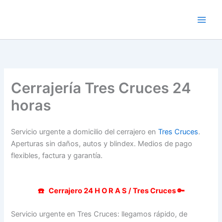
Ir
al
contenido
Cerrajería Tres Cruces 24
horas
Servicio urgente a domicilio del cerrajero en
Tres Cruces
.
Aperturas sin daños, autos y blindex. Medios de pago
flexibles, factura y garantía.
☎️ Cerrajero 24 H O R A S / Tres Cruces 🔑
Servicio urgente en Tres Cruces: llegamos rápido, de